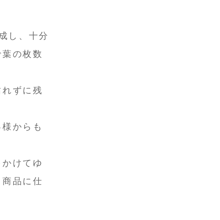
育成し、十分
で葉の枚数
枯れずに残
客様からも
をかけてゆ
る商品に仕