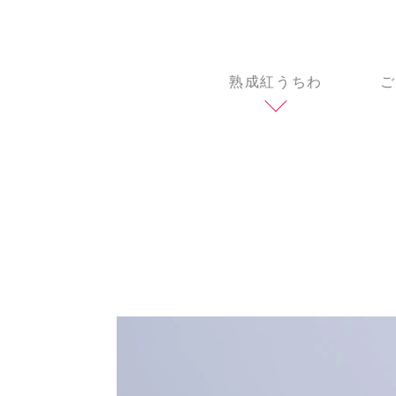
熟成紅うちわ
ご