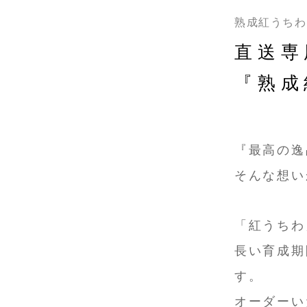
熟成紅うちわ
直送専
『熟成
『最高の逸
そんな想い
「紅うちわ
長い育成期
す。
オーダーい